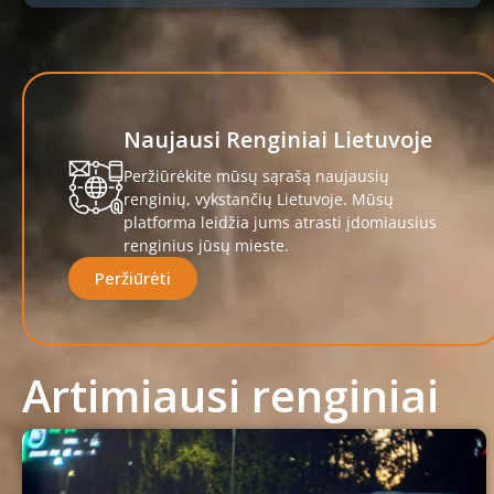
Naujausi Renginiai Lietuvoje
Peržiūrėkite mūsų sąrašą naujausių
renginių, vykstančių Lietuvoje. Mūsų
platforma leidžia jums atrasti įdomiausius
renginius jūsų mieste.
Peržiūrėti
Artimiausi renginiai