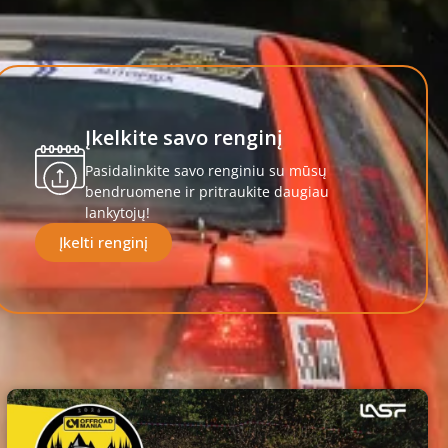
Įkelkite savo renginį
Pasidalinkite savo renginiu su mūsų
bendruomene ir pritraukite daugiau
lankytojų!
Įkelti renginį