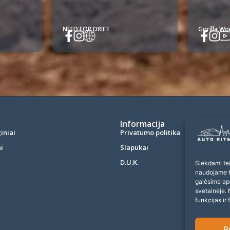
NEED FOR DRIFT
Gorilla W
Informacija
iniai
Privatumo politika
i
Slapukai
D.U.K.
Siekdami teik
naudojame to
galėsime ap
svetainėje. 
funkcijas ir 
P