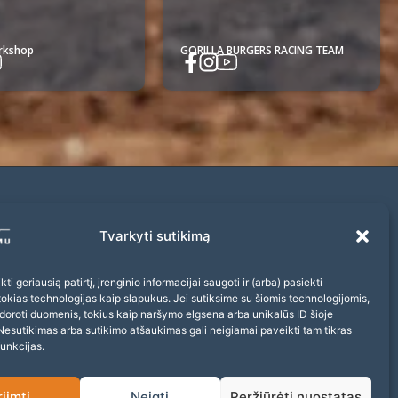
orkshop
GORILLA BURGERS RACING TEAM
Prenumerata
Tvarkyti sutikimą
Prenumeruokite naujienlaiškį ir nepraleiskite
įdomių renginių!
ti geriausią patirtį, įrenginio informacijai saugoti ir (arba) pasiekti
kias technologijas kaip slapukus. Jei sutiksime su šiomis technologijomis,
doroti duomenis, tokius kaip naršymo elgsena arba unikalūs ID šioje
Nesutikimas arba sutikimo atšaukimas gali neigiamai paveikti tam tikras
funkcijas.
Sutinku gauti naujienas ir pasiūlymus
riimti
Neigti
Peržiūrėti nuostatas
Prenumeruoti