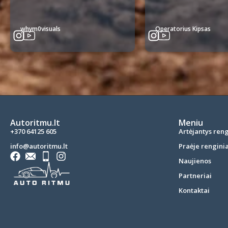
whym0visuals
Operatorius Kipsas
Autoritmu.lt
Meniu
+370 64125 605
Artėjantys reng
info@autoritmu.lt
Praėje renginia
Naujienos
Partneriai
Kontaktai