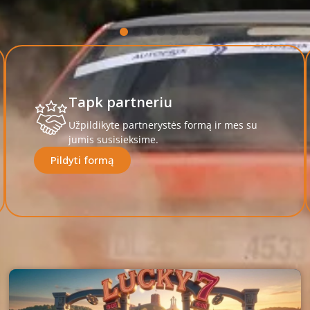
Tapk partneriu
Užpildikyte partnerystės formą ir mes su
jumis susisieksime.
Pildyti formą