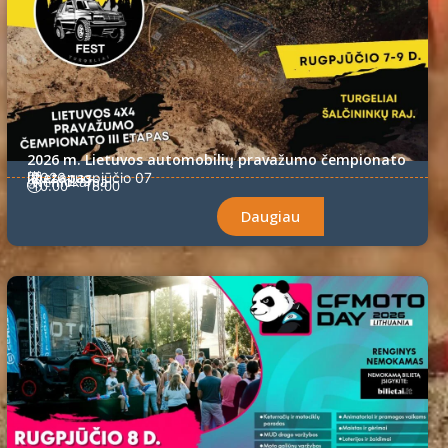
2026 m. Lietuvos automobilių pravažumo čempionato
III etapas
2026 rugpjūčio 07
Nemokama
10:00
18:00
Daugiau