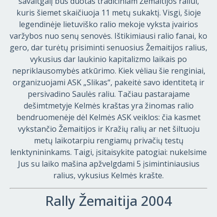
savaitgalį bus duotas tradiciniam Žemaitijos raliui,
kuris šiemet skaičiuoja 11 metų sukaktį. Visgi, šioje
legendinėje lietuviško ralio mekoje vyksta įvairios
varžybos nuo senų senovės. Ištikimiausi ralio fanai, ko
gero, dar turėtų prisiminti senuosius Žemaitijos ralius,
vykusius dar laukinio kapitalizmo laikais po
nepriklausomybės atkūrimo. Kiek vėliau šie renginiai,
organizuojami ASK „Slikas“, pakeitė savo identitetą ir
persivadino Saulės raliu. Tačiau pastarajame
dešimtmetyje Kelmės kraštas yra žinomas ralio
bendruomenėje dėl Kelmės ASK veiklos: čia kasmet
vykstančio Žemaitijos ir Kražių ralių ar net šiltuoju
metų laikotarpiu rengiamų privačių testų
lenktynininkams. Taigi, įsitaisykite patogiai: nukelsime
Jus su laiko mašina apžvelgdami 5 įsimintiniausius
ralius, vykusius Kelmės krašte.
Rally Žemaitija 2004