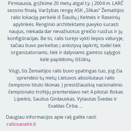
Pirmiausia, grįžkime 20 metų atgal t.y. į 2004 m. LARČ
sezono finalą. Varžybas rengę ASK „Slikas“ Žemaitijos
ralio lokaciją perkėlė iš Šiaulių į Kelmės ir Raseinių
apylinkės. Renginio architektams pavyko surasti
naujus, niekada dar nevažiuotus greičio ruožus ir jų
konfigūracijas. Be to, ralis turėjo vykti liepos viduryje,
tačiau buvo perkeltas į ankstyvą lapkritį, todėl tiek
organizatoriams, tiek ir dalyviams gamtos sąlygos
kėlė papildomų iššūkių.
Visgi, šis Žemaitijos ralis buvo ypatingas tuo, jog čia
sprendėsi tų metų Lietuvos absoliutaus ralio
čempiono titulo likimas. Į prestižiauskią nacionalinio
čempionato trofėjų prentendavo net 4 pilotai: Rokas
Lipeikis, Saulius Girdauskas, Vytautas Švedas ir
Evaldas Čirba. …
Daugiau informacijos apie ralį galite rasti
:
raliosavaitė.lt