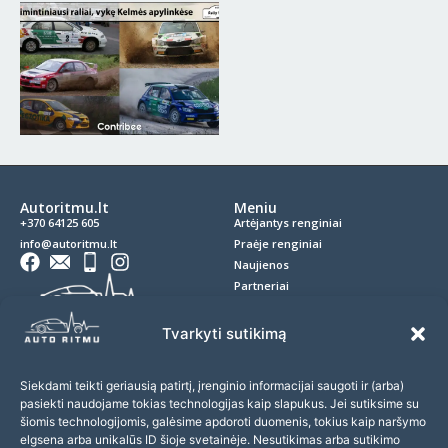
Autoritmu.lt
Meniu
+370 64125 605
Artėjantys renginiai
info@autoritmu.lt
Praėje renginiai
Naujienos
Partneriai
Kontaktai
Privatumo politika
Tvarkyti sutikimą
Slapukai
D.U.K.
Siekdami teikti geriausią patirtį, įrenginio informacijai saugoti ir (arba)
pasiekti naudojame tokias technologijas kaip slapukus. Jei sutiksime su
Prenumerata
šiomis technologijomis, galėsime apdoroti duomenis, tokius kaip naršymo
Prenumeruokite naujienlaiškį ir nepraleiskite įdomių renginių!
elgsena arba unikalūs ID šioje svetainėje. Nesutikimas arba sutikimo