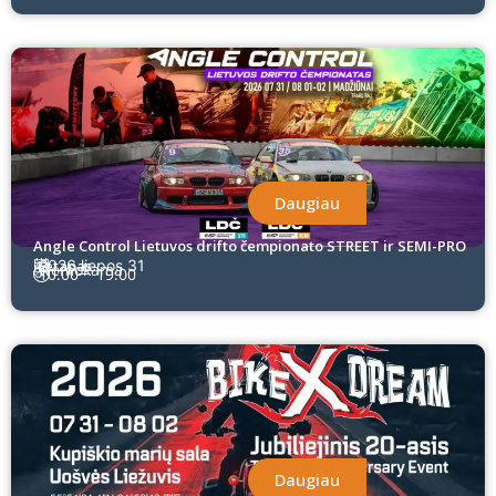
Daugiau
Angle Control Lietuvos drifto čempionato STREET ir SEMI-PRO
4 etapas
2026 liepos 31
Nemokama
10:00
19:00
Daugiau