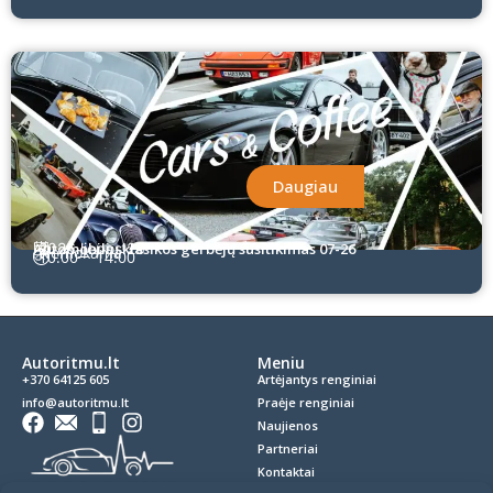
Daugiau
Automobilių klasikos gerbėjų susitikimas 07-26
2026 liepos 26
Nemokama
10:00
14:00
Autoritmu.lt
Meniu
+370 64125 605
Artėjantys renginiai
info@autoritmu.lt
Praėje renginiai
Naujienos
Partneriai
Kontaktai
Privatumo politika