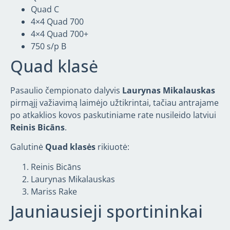
Quad C
4×4 Quad 700
4×4 Quad 700+
750 s/p B
Quad klasė
Pasaulio čempionato dalyvis
Laurynas Mikalauskas
pirmąjį važiavimą laimėjo užtikrintai, tačiau antrajame
po atkaklios kovos paskutiniame rate nusileido latviui
Reinis Bicāns
.
Galutinė
Quad klasės
rikiuotė:
Reinis Bicāns
Laurynas Mikalauskas
Mariss Rake
Jauniausieji sportininkai