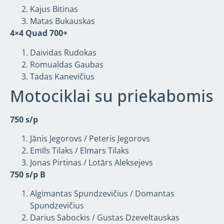
Kajus Bitinas
Matas Bukauskas
4×4 Quad 700+
Daividas Rudokas
Romualdas Gaubas
Tadas Kanevičius
Motociklai su priekabomis
750 s/p
Jānis Jegorovs / Peteris Jegorovs
Emīls Tilaks / Elmars Tilaks
Jonas Pirtinas / Lotārs Aleksejevs
750 s/p B
Algimantas Spundzevičius / Domantas
Spundzevičius
Darius Sabockis / Gustas Dzeveltauskas