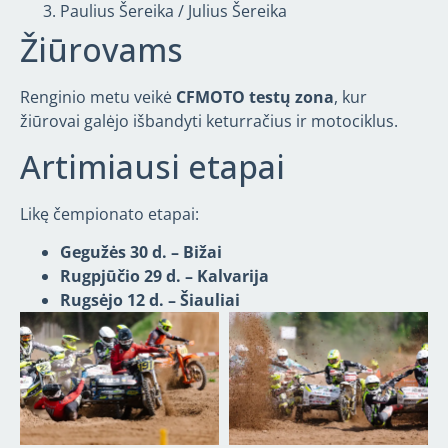
Paulius Šereika / Julius Šereika
Žiūrovams
Renginio metu veikė
CFMOTO testų zona
, kur
žiūrovai galėjo išbandyti keturračius ir motociklus.
Artimiausi etapai
Likę čempionato etapai:
Gegužės 30 d. – Bižai
Rugpjūčio 29 d. – Kalvarija
Rugsėjo 12 d. – Šiauliai