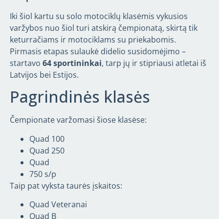
Iki šiol kartu su solo motociklų klasėmis vykusios
varžybos nuo šiol turi atskirą čempionatą, skirtą tik
keturračiams ir motociklams su priekabomis.
Pirmasis etapas sulaukė didelio susidomėjimo –
startavo
64 sportininkai
, tarp jų ir stipriausi atletai iš
Latvijos bei Estijos.
Pagrindinės klasės
Čempionate varžomasi šiose klasėse:
Quad 100
Quad 250
Quad
750 s/p
Taip pat vyksta taurės įskaitos:
Quad Veteranai
Quad B