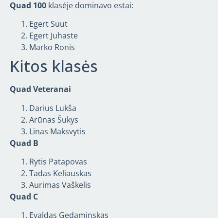
Quad 100
klasėje dominavo estai:
Egert Suut
Egert Juhaste
Marko Ronis
Kitos klasės
Quad Veteranai
Darius Lukša
Arūnas Šukys
Linas Maksvytis
Quad B
Rytis Patapovas
Tadas Keliauskas
Aurimas Vaškelis
Quad C
Evaldas Gedaminskas