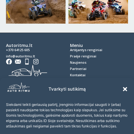
Autoritmu.lt
Meniu
+370 64125 605
Artėjantys renginiai
info@autoritmu.lt
Praėje renginiai
Naujienos
Partneriai
Kontaktai
Privatumo politika
Slapukai
Tvarkyti sutikimą
D.U.K.
Siekdami teikti geriausią patirtį, įrenginio informacijai saugoti ir (arba)
Prenumerata
pasiekti naudojame tokias technologijas kaip slapukus. Jei sutiksime su
Prenumeruokite naujienlaiškį ir nepraleiskite įdomių
šiomis technologijomis, galėsime apdoroti duomenis, tokius kaip naršymo
renginių!
elgsena arba unikalūs ID šioje svetainėje. Nesutikimas arba sutikimo
atšaukimas gali neigiamai paveikti tam tikras funkcijas ir funkcijas.