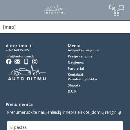
[map]
Autoritmu.lt
Meniu
+370 64125 605
Artėjantys renginiai
info@autoritmu.lt
Praėje renginiai
Naujienos
Partneriai
Kontaktai
Privatumo politika
Slapukai
D.U.K.
Prenumerata
Prenumeruokite naujienlaiškį ir nepraleiskite įdomių renginių!