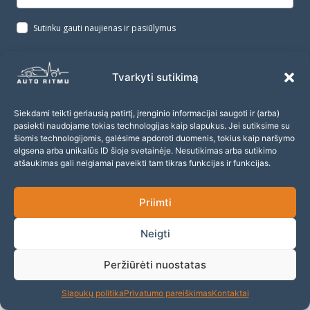
Sutinku gauti naujienas ir pasiūlymus
Prenumeruoti
Tvarkyti sutikimą
Siekdami teikti geriausią patirtį, įrenginio informacijai saugoti ir (arba)
pasiekti naudojame tokias technologijas kaip slapukus. Jei sutiksime su
šiomis technologijomis, galėsime apdoroti duomenis, tokius kaip naršymo
elgsena arba unikalūs ID šioje svetainėje. Nesutikimas arba sutikimo
atšaukimas gali neigiamai paveikti tam tikras funkcijas ir funkcijas.
Priimti
Neigti
Peržiūrėti nuostatas
Slapukų politika
Privatumo pareiškimas
Kontaktai