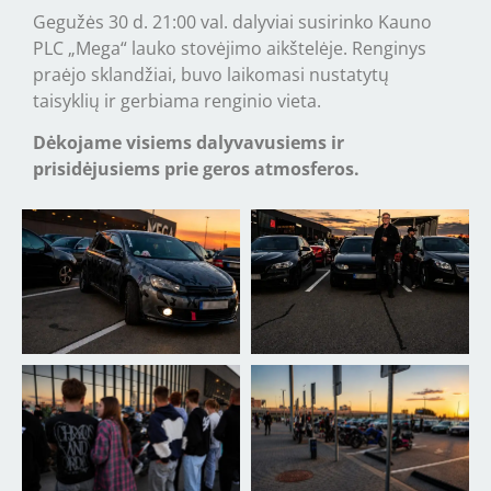
Gegužės 30 d. 21:00 val. dalyviai susirinko Kauno
PLC „Mega“ lauko stovėjimo aikštelėje. Renginys
praėjo sklandžiai, buvo laikomasi nustatytų
taisyklių ir gerbiama renginio vieta.
Dėkojame visiems dalyvavusiems ir
prisidėjusiems prie geros atmosferos.