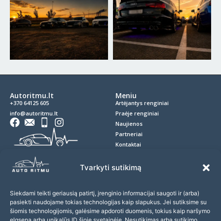
Autoritmu.lt
Meniu
+370 64125 605
Artėjantys renginiai
info@autoritmu.lt
Praėje renginiai
Naujienos
Partneriai
Kontaktai
Privatumo politika
Slapukai
Tvarkyti sutikimą
D.U.K.
Siekdami teikti geriausią patirtį, įrenginio informacijai saugoti ir (arba)
Prenumerata
pasiekti naudojame tokias technologijas kaip slapukus. Jei sutiksime su
Prenumeruokite naujienlaiškį ir nepraleiskite įdomių
šiomis technologijomis, galėsime apdoroti duomenis, tokius kaip naršymo
renginių!
elgsena arba unikalūs ID šioje svetainėje. Nesutikimas arba sutikimo