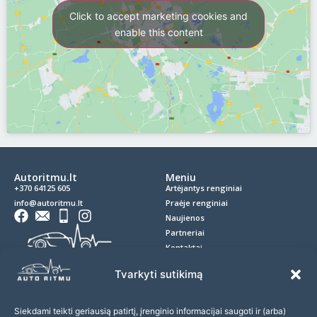
Click to accept marketing cookies and
enable this content
Autoritmu.lt
Meniu
+370 64125 605
Artėjantys renginiai
info@autoritmu.lt
Praėje renginiai
Naujienos
Partneriai
Kontaktai
Privatumo politika
Tvarkyti sutikimą
Slapukai
D.U.K.
Siekdami teikti geriausią patirtį, įrenginio informacijai saugoti ir (arba)