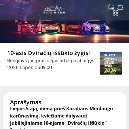
10-asis Dviračių iššūkio žygis!
Renginys jau prasidėjas arba pasibaigęs.
09:00 -
2026 liepos 05
Aprašymas
Liepos 5-ąją, dieną prieš Karaliaus Mindaugo
karūnavimą, kviečiame dalyvauti
jubiliejiniame 10-ajame „Dviračių iššūkio“