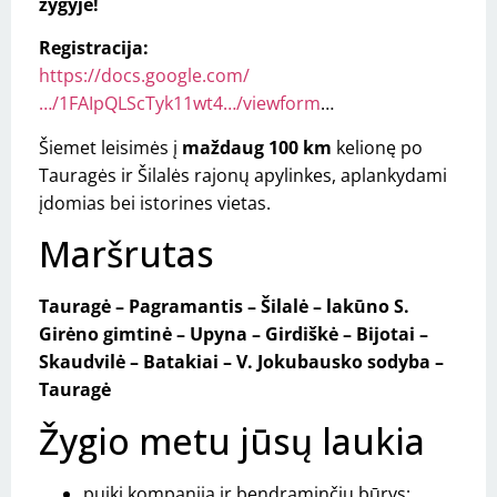
žygyje!
Registracija:
https://docs.google.com/
…/1FAIpQLScTyk11wt4…/viewform
…
Šiemet leisimės į
maždaug 100 km
kelionę po
Tauragės ir Šilalės rajonų apylinkes, aplankydami
įdomias bei istorines vietas.
Maršrutas
Tauragė – Pagramantis – Šilalė – lakūno S.
Girėno gimtinė – Upyna – Girdiškė – Bijotai –
Skaudvilė – Batakiai – V. Jokubausko sodyba –
Tauragė
Žygio metu jūsų laukia
puiki kompanija ir bendraminčių būrys;