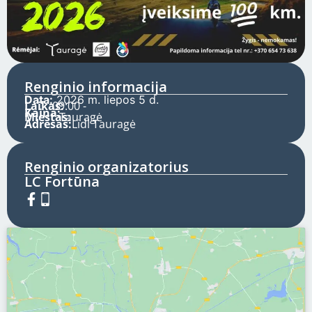
Renginio informacija
Data:
2026 m. liepos 5 d.
Laikas:
09:00 -
Kaina:
Miestas:
Tauragė
Adresas:
Lidl Tauragė
Renginio organizatorius
LC Fortūna