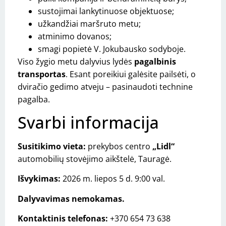
sustojimai lankytinuose objektuose;
užkandžiai maršruto metu;
atminimo dovanos;
smagi popietė V. Jokubausko sodyboje.
Viso žygio metu dalyvius lydės
pagalbinis
transportas
. Esant poreikiui galėsite pailsėti, o
dviračio gedimo atveju – pasinaudoti technine
pagalba.
Svarbi informacija
Susitikimo vieta:
prekybos centro
„Lidl“
automobilių stovėjimo aikštelė, Tauragė.
Išvykimas:
2026 m. liepos 5 d. 9:00 val.
Dalyvavimas nemokamas.
Kontaktinis telefonas:
+370 654 73 638