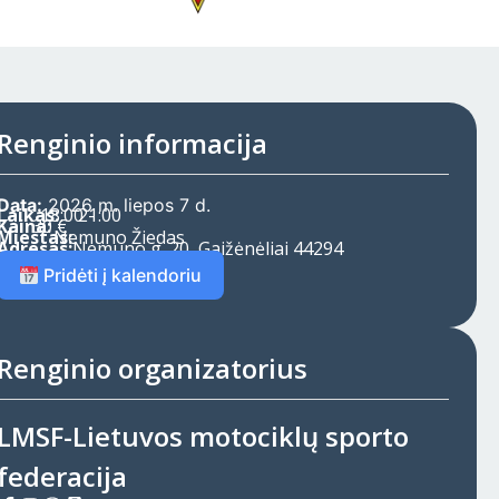
Renginio informacija
Data:
2026 m. liepos 7 d.
Laikas:
18:00 -
21:00
Kaina:
30 €
Miestas:
Nemuno Žiedas
Adresas:
Nemuno g. 20, Gaižėnėliai 44294
Pridėti į kalendoriu
Renginio organizatorius
LMSF-Lietuvos motociklų sporto
federacija