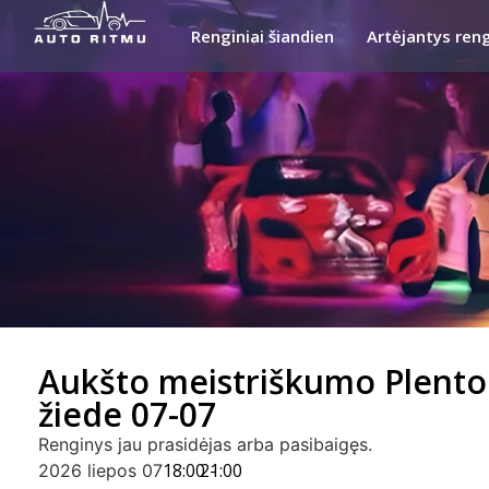
Renginiai šiandien
Artėjantys reng
Aukšto meistriškumo Plento
žiede 07-07
Renginys jau prasidėjas arba pasibaigęs.
18:00 -
21:00
2026 liepos 07