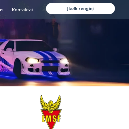
Įkelk renginį
os
Kontaktai