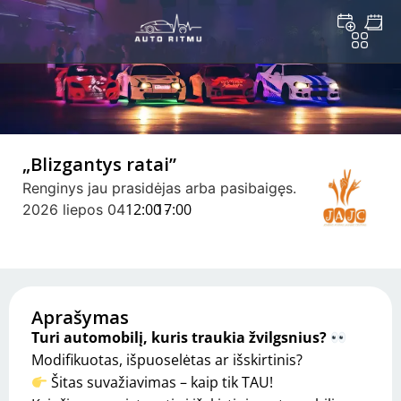
„Blizgantys ratai”
Renginys jau prasidėjas arba pasibaigęs.
12:00 -
17:00
2026 liepos 04
Aprašymas
Turi automobilį, kuris traukia žvilgsnius?
Modifikuotas, išpuoselėtas ar išskirtinis?
Šitas suvažiavimas – kaip tik TAU!