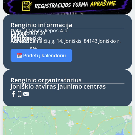
Renginio informacija
Data:
2026 m. liepos 4 d.
Laikas:
12:00 -
17:00
Kaina:
Miestas:
Joniškis
Adresas:
Žemaičių g. 14, Joniškis, 84143 Joniškio r.
sav.
Pridėti į kalendoriu
Renginio organizatorius
Joniškio atviras jaunimo centras