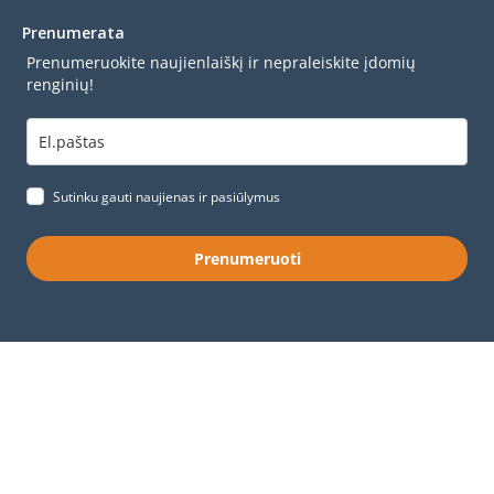
Prenumerata
Prenumeruokite naujienlaiškį ir nepraleiskite įdomių
renginių!
Sutinku gauti naujienas ir pasiūlymus
Prenumeruoti