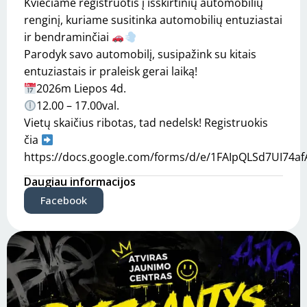
Kviečiame registruotis į išskirtinių automobilių
renginį, kuriame susitinka automobilių entuziastai
ir bendraminčiai
Parodyk savo automobilį, susipažink su kitais
entuziastais ir praleisk gerai laiką!
2026m Liepos 4d.
12.00 – 17.00val.
Vietų skaičius ribotas, tad nedelsk! Registruokis
čia
https://docs.google.com/forms/d/e/1FAIpQLSd7UI74a
Daugiau informacijos
Facebook