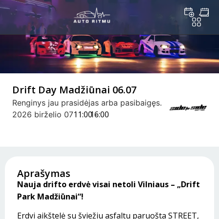
Drift Day Madžiūnai 06.07
Renginys jau prasidėjas arba pasibaigęs.
11:00 -
16:00
2026 birželio 07
Aprašymas
Nauja drifto erdvė visai netoli Vilniaus – „Drift
Park Madžiūnai“!
Erdvi aikštelė su šviežiu asfaltu paruošta STREET,