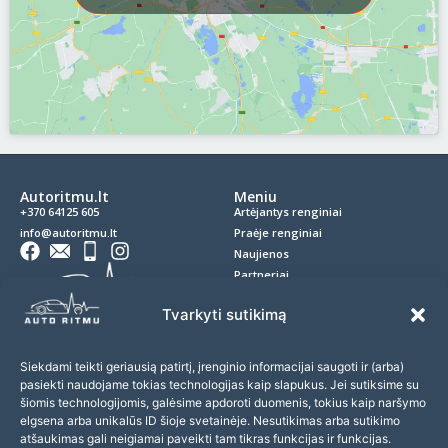
Autoritmu.lt
Meniu
+370 64125 605
Artėjantys renginiai
info@autoritmu.lt
Praėje renginiai
Naujienos
Partneriai
Kontaktai
Privatumo politika
Tvarkyti sutikimą
Slapukai
D.U.K.
Siekdami teikti geriausią patirtį, įrenginio informacijai saugoti ir (arba)
pasiekti naudojame tokias technologijas kaip slapukus. Jei sutiksime su
Prenumerata
šiomis technologijomis, galėsime apdoroti duomenis, tokius kaip naršymo
elgsena arba unikalūs ID šioje svetainėje. Nesutikimas arba sutikimo
Prenumeruokite naujienlaiškį ir nepraleiskite įdomių renginių!
atšaukimas gali neigiamai paveikti tam tikras funkcijas ir funkcijas.