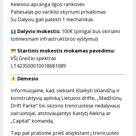
Keleiviui apranga ilgos rankovės
Patiesalas po variklio skyriumi privalomas
Su Dalyviu gali patekti 1 mechanikas
Dalyvio mokestis:
100€ (pinigai bus skiriami
tolimesniam infrastruktūros vystymui)
Startinis mokestis mokamas pavedimu:
VŠĮ Greičio spektras
LT423500010018681089
Dėmesio
Informuojame, kad, siekiant išlaikyti sklandžią ir
konstruktyvią aplinką Lietuvos drifte, „Madžiūnų
Drift Parke“ šio sezono treniruotėse nedalyvaus
vairuotojai, atstovaujantys Kastytį Alekną ar
„Capital“ komandą.
Taip pat prašome prieš atvykstant į treniruotes