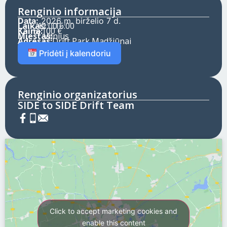
Renginio informacija
Data:
2026 m. birželio 7 d.
Laikas:
11:00 -
16:00
Kaina:
5-100 €
Miestas:
Vilnius
Adresas:
Drift Park Madžiūnai
Pridėti į kalendoriu
Renginio organizatorius
SIDE to SIDE Drift Team
Click to accept marketing cookies and
enable this content