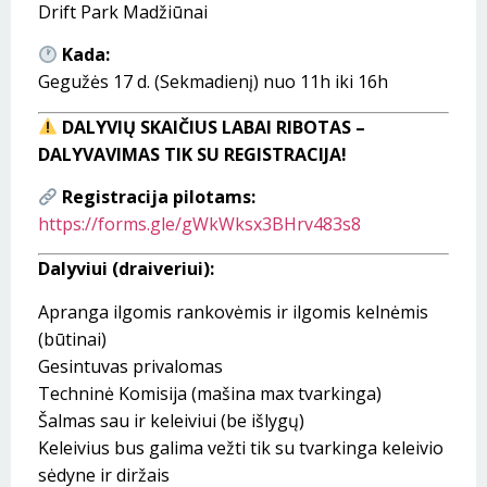
Drift Park Madžiūnai
Kada:
Gegužės 17 d. (Sekmadienį) nuo 11h iki 16h
DALYVIŲ SKAIČIUS LABAI RIBOTAS –
DALYVAVIMAS TIK SU REGISTRACIJA!
Registracija pilotams:
https://forms.gle/gWkWksx3BHrv483s8
Dalyviui (draiveriui):
Apranga ilgomis rankovėmis ir ilgomis kelnėmis
(būtinai)
Gesintuvas privalomas
Techninė Komisija (mašina max tvarkinga)
Šalmas sau ir keleiviui (be išlygų)
Keleivius bus galima vežti tik su tvarkinga keleivio
sėdyne ir diržais