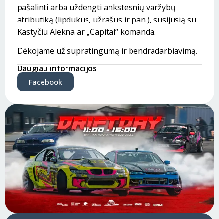
pašalinti arba uždengti ankstesnių varžybų
atributiką (lipdukus, užrašus ir pan.), susijusią su
Kastyčiu Alekna ar „Capital“ komanda.
Dėkojame už supratingumą ir bendradarbiavimą.
Daugiau informacijos
Facebook