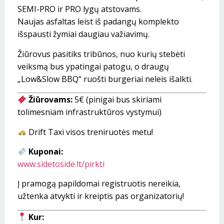
SEMI-PRO ir PRO lygų atstovams.
Naujas asfaltas leist iš padangų komplekto
išspausti žymiai daugiau važiavimų.
Žiūrovus pasitiks tribūnos, nuo kurių stebėti
veiksmą bus ypatingai patogu, o draugų
„Low&Slow BBQ“ ruošti burgeriai neleis išalkti.
Žiūrovams:
5€ (pinigai bus skiriami
tolimesniam infrastruktūros vystymui)
Drift Taxi visos treniruotės metu!
Kuponai:
www.sidetoside.lt/pirkti
Į pramogą papildomai registruotis nereikia,
užtenka atvykti ir kreiptis pas organizatorių!
Kur: