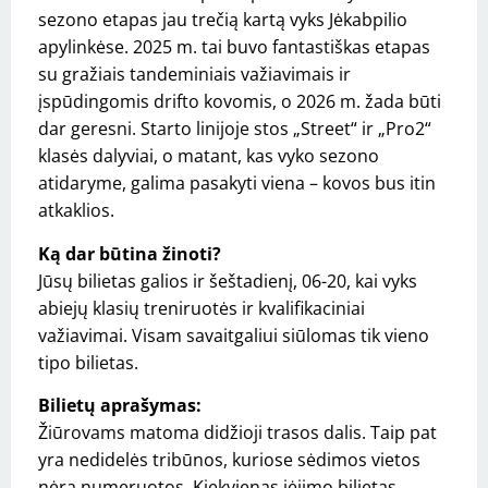
sezono etapas jau trečią kartą vyks Jėkabpilio
apylinkėse. 2025 m. tai buvo fantastiškas etapas
su gražiais tandeminiais važiavimais ir
įspūdingomis drifto kovomis, o 2026 m. žada būti
dar geresni. Starto linijoje stos „Street“ ir „Pro2“
klasės dalyviai, o matant, kas vyko sezono
atidaryme, galima pasakyti viena – kovos bus itin
atkaklios.
Ką dar būtina žinoti?
Jūsų bilietas galios ir šeštadienį, 06-20, kai vyks
abiejų klasių treniruotės ir kvalifikaciniai
važiavimai. Visam savaitgaliui siūlomas tik vieno
tipo bilietas.
Bilietų aprašymas:
Žiūrovams matoma didžioji trasos dalis. Taip pat
yra nedidelės tribūnos, kuriose sėdimos vietos
nėra numeruotos. Kiekvienas įėjimo bilietas