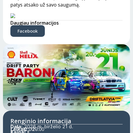
patys atsako už savo saugumą.
Daugiau informacijos
Facebook
Renginio informacija
Data:
2026 m. birželio 21 d.
Laikas:
12:00 -
20:00
Kaina:
11 €