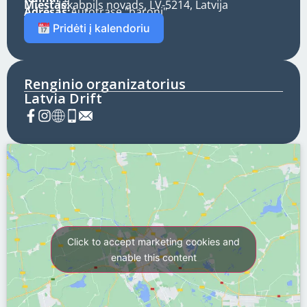
Miestas:
Jēkabpils novads, LV-5214, Latvija
Adresas:
Autotrase "baroni"
Pridėti į kalendoriu
Renginio organizatorius
Latvia Drift
Click to accept marketing cookies and
enable this content