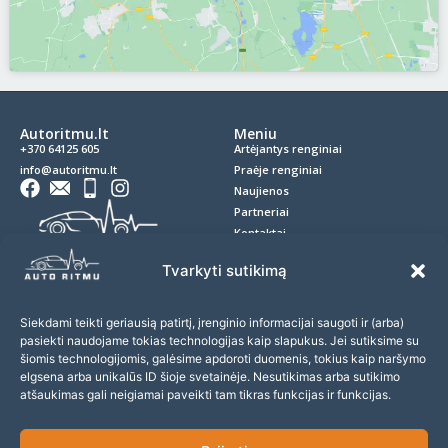
Autoritmu.lt
Meniu
+370 64125 605
Artėjantys renginiai
info@autoritmu.lt
Praėje renginiai
Naujienos
Partneriai
Kontaktai
Privatumo politika
Tvarkyti sutikimą
Slapukai
D.U.K.
Siekdami teikti geriausią patirtį, įrenginio informacijai saugoti ir (arba)
Prenumerata
pasiekti naudojame tokias technologijas kaip slapukus. Jei sutiksime su
šiomis technologijomis, galėsime apdoroti duomenis, tokius kaip naršymo
Prenumeruokite naujienlaiškį ir nepraleiskite įdomių
elgsena arba unikalūs ID šioje svetainėje. Nesutikimas arba sutikimo
renginių!
atšaukimas gali neigiamai paveikti tam tikras funkcijas ir funkcijas.