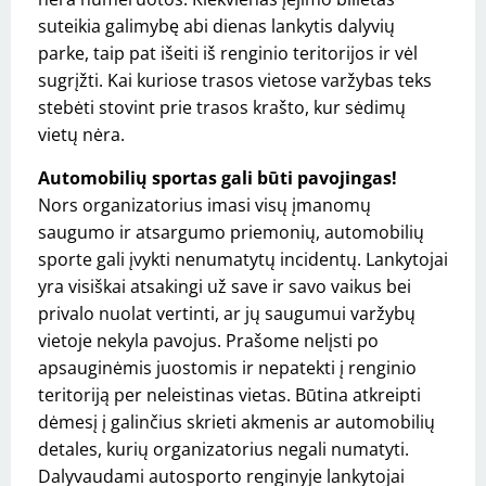
suteikia galimybę abi dienas lankytis dalyvių
parke, taip pat išeiti iš renginio teritorijos ir vėl
sugrįžti. Kai kuriose trasos vietose varžybas teks
stebėti stovint prie trasos krašto, kur sėdimų
vietų nėra.
Automobilių sportas gali būti pavojingas!
Nors organizatorius imasi visų įmanomų
saugumo ir atsargumo priemonių, automobilių
sporte gali įvykti nenumatytų incidentų. Lankytojai
yra visiškai atsakingi už save ir savo vaikus bei
privalo nuolat vertinti, ar jų saugumui varžybų
vietoje nekyla pavojus. Prašome nelįsti po
apsauginėmis juostomis ir nepatekti į renginio
teritoriją per neleistinas vietas. Būtina atkreipti
dėmesį į galinčius skrieti akmenis ar automobilių
detales, kurių organizatorius negali numatyti.
Dalyvaudami autosporto renginyje lankytojai