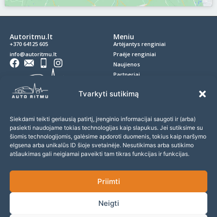
Autoritmu.lt
Meniu
+370 64125 605
Artėjantys renginiai
info@autoritmu.lt
Praėje renginiai
Naujienos
Partneriai
Kontaktai
Privatumo politika
Tvarkyti sutikimą
Slapukai
D.U.K.
Siekdami teikti geriausią patirtį, įrenginio informacijai saugoti ir (arba)
pasiekti naudojame tokias technologijas kaip slapukus. Jei sutiksime su
Prenumerata
šiomis technologijomis, galėsime apdoroti duomenis, tokius kaip naršymo
elgsena arba unikalūs ID šioje svetainėje. Nesutikimas arba sutikimo
Prenumeruokite naujienlaiškį ir nepraleiskite įdomių renginių!
atšaukimas gali neigiamai paveikti tam tikras funkcijas ir funkcijas.
Priimti
Sutinku gauti naujienas ir pasiūlymus
Neigti