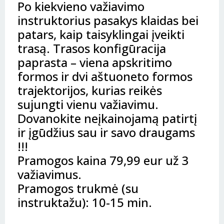
Po kiekvieno važiavimo
instruktorius pasakys klaidas bei
patars, kaip taisyklingai įveikti
trasą. Trasos konfigūracija
paprasta – viena apskritimo
formos ir dvi aštuoneto formos
trajektorijos, kurias reikės
sujungti vienu važiavimu.
Dovanokite neįkainojamą patirtį
ir įgūdžius sau ir savo draugams
!!!
Pramogos kaina 79,99 eur už 3
važiavimus.
Pramogos trukmė (su
instruktažu): 10-15 min.