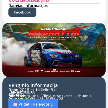
www.sidetoside.lt/pirkti
Daugiau informacijos
Facebook
Renginio informacija
Data:
2026 m. birželio 6 d.
Laikas:
10:00 -
15:00
Kaina:
Miestas:
Madžiūnai, Vilniaus Apskritis, Lithuania
Adresas:
54.466700, 24.966700
Pridėti į kalendoriu