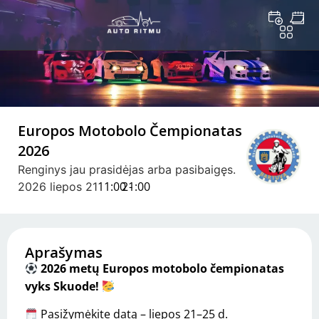
Europos Motobolo Čempionatas
2026
Renginys jau prasidėjas arba pasibaigęs.
11:00 -
21:00
2026 liepos 21
Aprašymas
2026 metų Europos motobolo čempionatas
vyks Skuode!
Pasižymėkite datą – liepos 21–25 d.