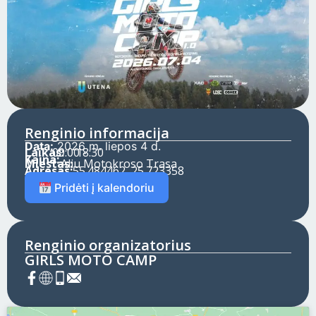
Renginio informacija
Data:
2026 m. liepos 4 d.
Laikas:
09:00 -
18:30
Kaina:
Miestas:
Aliu Motokroso Trasa
Adresas:
55.484462, 25.723358
Pridėti į kalendoriu
Renginio organizatorius
GIRLS MOTO CAMP