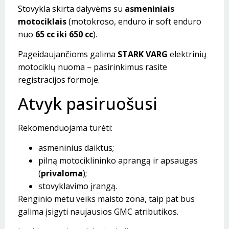
Stovykla skirta dalyvėms su
asmeniniais
motociklais
(motokroso, enduro ir soft enduro
nuo
65 cc iki 650 cc
).
Pageidaujančioms galima
STARK VARG
elektrinių
motociklų nuoma – pasirinkimus rasite
registracijos formoje.
Atvyk pasiruošusi
Rekomenduojama turėti:
asmeninius daiktus;
pilną motociklininko aprangą ir apsaugas
(
privaloma
);
stovyklavimo įrangą.
Renginio metu veiks maisto zona, taip pat bus
galima įsigyti naujausios GMC atributikos.