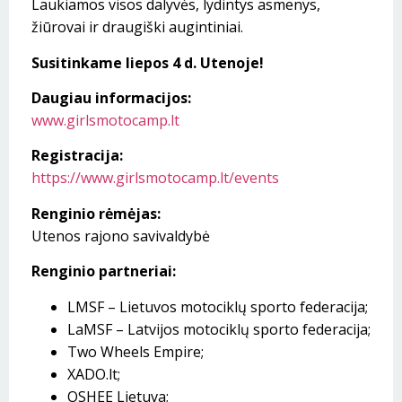
Laukiamos visos dalyvės, lydintys asmenys,
žiūrovai ir draugiški augintiniai.
Susitinkame liepos 4 d. Utenoje!
Daugiau informacijos:
www.girlsmotocamp.lt
Registracija:
https://www.girlsmotocamp.lt/events
Renginio rėmėjas:
Utenos rajono savivaldybė
Renginio partneriai:
LMSF – Lietuvos motociklų sporto federacija;
LaMSF – Latvijos motociklų sporto federacija;
Two Wheels Empire;
XADO.lt;
OSHEE Lietuva;