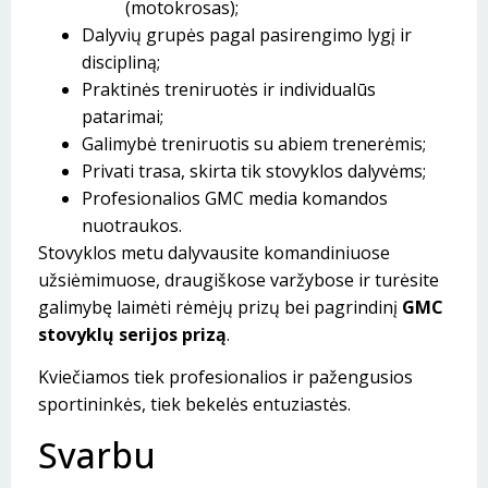
(motokrosas);
Dalyvių grupės pagal pasirengimo lygį ir
discipliną;
Praktinės treniruotės ir individualūs
patarimai;
Galimybė treniruotis su abiem trenerėmis;
Privati trasa, skirta tik stovyklos dalyvėms;
Profesionalios GMC media komandos
nuotraukos.
Stovyklos metu dalyvausite komandiniuose
užsiėmimuose, draugiškose varžybose ir turėsite
galimybę laimėti rėmėjų prizų bei pagrindinį
GMC
stovyklų serijos prizą
.
Kviečiamos tiek profesionalios ir pažengusios
sportininkės, tiek bekelės entuziastės.
Svarbu