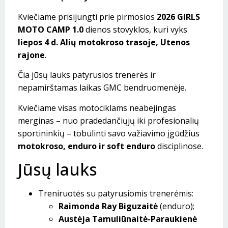
Kviečiame prisijungti prie pirmosios
2026 GIRLS
MOTO CAMP 1.0
dienos stovyklos, kuri vyks
liepos 4 d.
Alių motokroso trasoje, Utenos
rajone
.
Čia jūsų lauks patyrusios trenerės ir
nepamirštamas laikas GMC bendruomenėje.
Kviečiame visas motociklams neabejingas
merginas – nuo pradedančiųjų iki profesionalių
sportininkių – tobulinti savo važiavimo įgūdžius
motokroso, enduro ir soft enduro
disciplinose.
Jūsų lauks
Treniruotės su patyrusiomis trenerėmis:
Raimonda Ray Biguzaitė
(enduro);
Austėja Tamuliūnaitė-Paraukienė