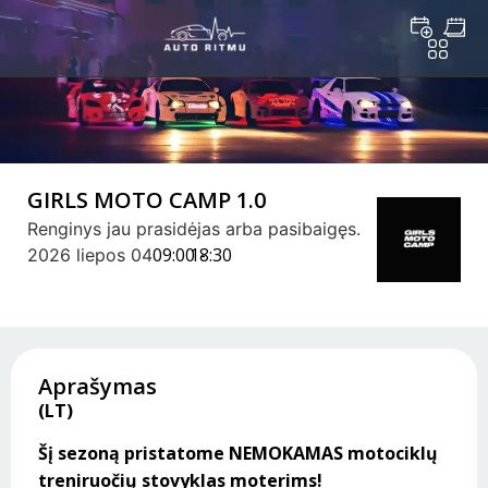
GIRLS MOTO CAMP 1.0
Renginys jau prasidėjas arba pasibaigęs.
09:00 -
18:30
2026 liepos 04
Aprašymas
(LT)
Šį sezoną pristatome NEMOKAMAS motociklų
treniruočių stovyklas moterims!