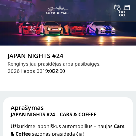
JAPAN NIGHTS #24
Renginys jau prasidėjas arba pasibaigęs.
19:00 -
22:00
2026 liepos 03
Aprašymas
JAPAN NIGHTS #24 – CARS & COFFEE
Užkurkime japoniškus automobilius – naujas
Cars
& Coffee
sezonas prasideda čia!