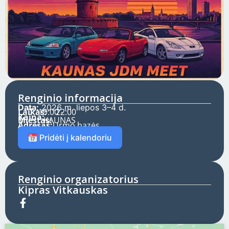
Renginio informacija
Data:
2026 m. liepos 3–4 d.
Laikas:
19:00 -
22:00
Kaina:
Miestas:
KAUNAS
Adresas:
Urmo bazės
Pridėti į kalendoriu
Renginio organizatorius
Kipras Vitkauskas