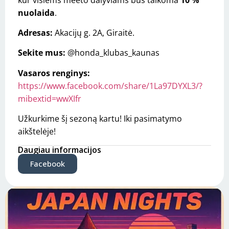
nuolaida
.
Adresas:
Akacijų g. 2A, Giraitė.
Sekite mus:
@honda_klubas_kaunas
Vasaros renginys:
https://www.facebook.com/share/1La97DYXL3/?
mibextid=wwXIfr
Užkurkime šį sezoną kartu! Iki pasimatymo
aikštelėje!
Daugiau informacijos
Facebook