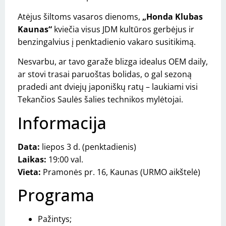
Atėjus šiltoms vasaros dienoms,
„Honda Klubas
Kaunas“
kviečia visus JDM kultūros gerbėjus ir
benzingalvius į penktadienio vakaro susitikimą.
Nesvarbu, ar tavo garaže blizga idealus OEM daily,
ar stovi trasai paruoštas bolidas, o gal sezoną
pradedi ant dviejų japoniškų ratų – laukiami visi
Tekančios Saulės šalies technikos mylėtojai.
Informacija
Data:
liepos 3 d. (penktadienis)
Laikas:
19:00 val.
Vieta:
Pramonės pr. 16, Kaunas (URMO aikštelė)
Programa
Pažintys;