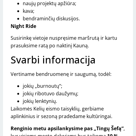
naujų projektų apžiūra;
kava;
bendraminčių diskusijos.
Night Ride
Susirinkę vietoje nuspręsime maršrutą ir kartu
prasuksime ratą po naktinį Kauną.
Svarbi informacija
Vertiname bendruomenę ir saugumą, todėl:
jokių „burnoutų“;
jokių ribotuvo daužymų;
jokių lenktynių.
Laikomės Kelių eismo taisyklių, gerbiame
aplinkinius ir sezoną pradedame kultūringai.
Renginio metu apsilankysime pas „Tingų Šefą“
,
kur visiems meeto dalyviams bus taikoma
10 %