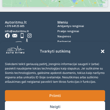
Autoritmu.lt
Meniu
+370 64125 605
Artėjantys renginiai
info@autoritmu.lt
Praėje renginiai
Naujienos
Partneriai
Kontaktai
Privatumo politika
Tvarkyti sutikimą
Slapukai
D.U.K.
Siekdami teikti geriausią patirtį, įrenginio informacijai saugoti ir (arba)
pasiekti naudojame tokias technologijas kaip slapukus. Jei sutiksime su
Prenumerata
šiomis technologijomis, galėsime apdoroti duomenis, tokius kaip naršymo
elgsena arba unikalūs ID šioje svetainėje. Nesutikimas arba sutikimo
Prenumeruokite naujienlaiškį ir nepraleiskite įdomių renginių!
atšaukimas gali neigiamai paveikti tam tikras funkcijas ir funkcijas.
Priimti
Sutinku gauti naujienas ir pasiūlymus
Neigti