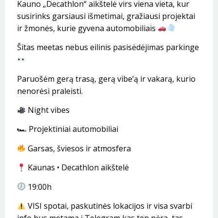
Kauno „Decathlon“ aikštelė virs viena vieta, kur
susirinks garsiausi išmetimai, gražiausi projektai
ir žmonės, kurie gyvena automobiliais
Šitas meetas nebus eilinis pasisėdėjimas parkinge
Paruošėm gerą trasą, gerą vibe’ą ir vakarą, kurio
nenorėsi praleisti.
Night vibes
🏎 Projektiniai automobiliai
Garsas, šviesos ir atmosfera
Kaunas • Decathlon aikštelė
19:00h
VISI spotai, paskutinės lokacijos ir visa svarbi
info bus metama į Telegram kas ten nėra, tas