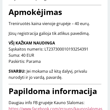
Apmokėjimas
Treniruotės kaina vienoje grupėje – 40 eurų.
Jūsų registracija galioja tik atlikus pavedimą.
VŠĮ KAŽKAM NAUDINGA
Sąskaitos numeris: LT237300010193254391
Suma: 40 EUR
Paskirtis: Parama
SVARBU:
Jei mokama už kitą dalyvį, privalu
nurodyti ir jo vardą, pavardę.
Papildoma informacija
Daugiau info FB grupėje Kauno Slalomas:
https://www.facebook.com/groups/kaunoslalomas