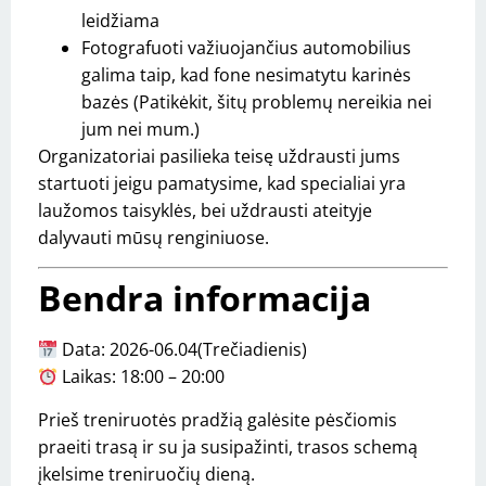
leidžiama
Fotografuoti važiuojančius automobilius
galima taip, kad fone nesimatytu karinės
bazės (Patikėkit, šitų problemų nereikia nei
jum nei mum.)
Organizatoriai pasilieka teisę uždrausti jums
startuoti jeigu pamatysime, kad specialiai yra
laužomos taisyklės, bei uždrausti ateityje
dalyvauti mūsų renginiuose.
Bendra informacija
Data: 2026-06.04(Trečiadienis)
Laikas: 18:00 – 20:00
Prieš treniruotės pradžią galėsite pėsčiomis
praeiti trasą ir su ja susipažinti, trasos schemą
įkelsime treniruočių dieną.