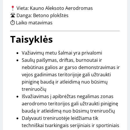
Vieta: Kauno Aleksoto Aerodromas
🛣 Danga: Betono plokštės
⏱ Laiko matavimas
Taisyklės
Važiavimų metu šalmai yra privalomi
Saulių paišymas, driftas, burnoutai ir
nebūtinas galios ar garso demonstravimas ir
vejos gadinimas teritorijoje gali užtraukti
piniginę baudą ir atleidimą nuo būsimų
treniruočių
Išvažiavimas į apibrėžtas negalimas zonas
aerodromo teritorijos gali užtraukti piniginę
baudą ir atleidimą nuo būsimų treniruočių
Dalyvauti treniruotėje leidžiama tik
techniškai tvarkingais serijiniais ir sportiniais