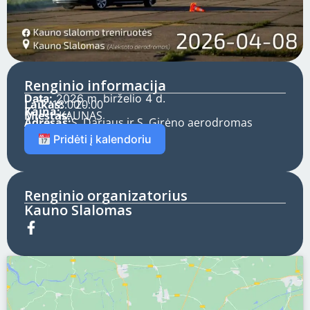
Renginio informacija
Data:
2026 m. birželio 4 d.
Laikas:
18:00 -
20:00
Kaina:
Miestas:
KAUNAS
Adresas:
S. Dariaus ir S. Girėno aerodromas
Pridėti į kalendoriu
Renginio organizatorius
Kauno Slalomas