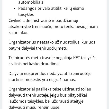
automobiliais
Padangos privalo atitikti kelių eismo
taisykles
Civilinė, administracinė ir baudžiamoji
atsakomybė treniruočių metu tenka tiesioginiam
kaltininkui.
Organizatorius neatsako už nuostolius, kuriuos
patyrė dalyviai treniruočių metu.
Treniruotės metu trasoje negalioja KET taisyklės,
civilinis bei kasko draudimai.
Dalyviui nusprendus nedalyvauti treniruotėje
startinis mokestis yra negrąžinamas.
Organizatoriai pasilieka teisę uždrausti toliau
dalyvauti treniruotėje, jeigu bus piktybiškai
laužomos taisykles, bei uždrausti ateityje
dalyvauti mūsų renginiuose.