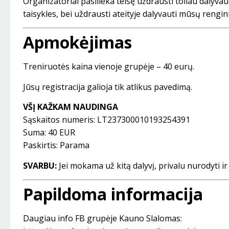
Organizatoriai pasilieka teisę uždrausti toliau dalyvau
taisykles, bei uždrausti ateityje dalyvauti mūsų rengin
Apmokėjimas
Treniruotės kaina vienoje grupėje – 40 eurų.
Jūsų registracija galioja tik atlikus pavedimą.
VŠĮ KAŽKAM NAUDINGA
Sąskaitos numeris: LT237300010193254391
Suma: 40 EUR
Paskirtis: Parama
SVARBU:
Jei mokama už kitą dalyvį, privalu nurodyti ir
Papildoma informacija
Daugiau info FB grupėje Kauno Slalomas: