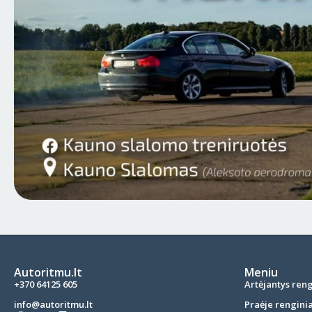
Autoritmu.lt
Meniu
+370 64125 605
Artėjantys reng
info@autoritmu.lt
Praėje renginia