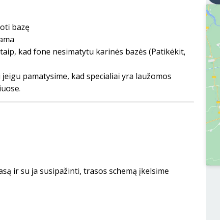
oti bazę
iama
aip, kad fone nesimatytu karinės bazės (Patikėkit,
i jeigu pamatysime, kad specialiai yra laužomos
iuose.
asą ir su ja susipažinti, trasos schemą įkelsime