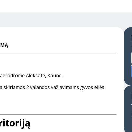
IMĄ
o aerodrome Aleksote, Kaune.
ra skiriamos 2 valandos važiavimams gyvos eilės
itoriją