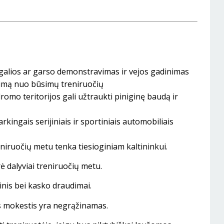
 galios ar garso demonstravimas ir vejos gadinimas
eidimą nuo būsimų treniruočių
omo teritorijos gali užtraukti piniginę baudą ir
rkingais serijiniais ir sportiniais automobiliais
niruočių metu tenka tiesioginiam kaltininkui.
 dalyviai treniruočių metu.
inis bei kasko draudimai.
is mokestis yra negrąžinamas.