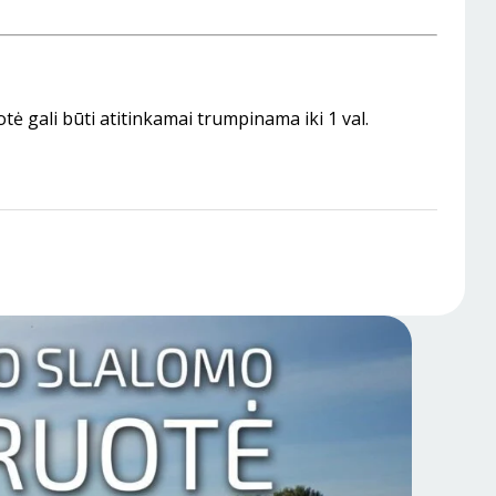
otė gali būti atitinkamai trumpinama iki 1 val.