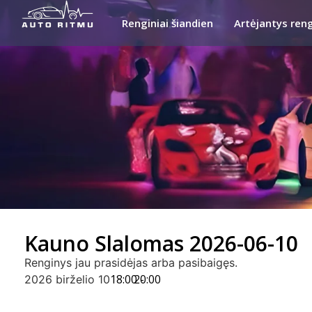
Renginiai šiandien
Artėjantys reng
Kauno Slalomas 2026-06-10
Renginys jau prasidėjas arba pasibaigęs.
18:00 -
20:00
2026 birželio 10