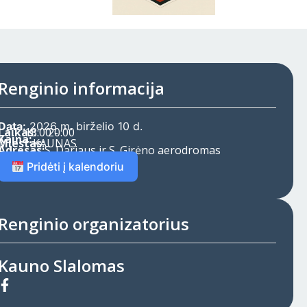
Renginio informacija
Data:
2026 m. birželio 10 d.
Laikas:
18:00 -
20:00
Kaina:
Miestas:
KAUNAS
Adresas:
S. Dariaus ir S. Girėno aerodromas
Pridėti į kalendoriu
Renginio organizatorius
Kauno Slalomas