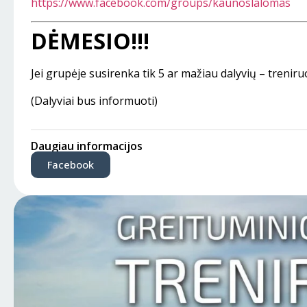
https://www.facebook.com/groups/kaunoslalomas
DĖMESIO!!!
Jei grupėje susirenka tik 5 ar mažiau dalyvių – treniru
(Dalyviai bus informuoti)
Daugiau informacijos
Facebook