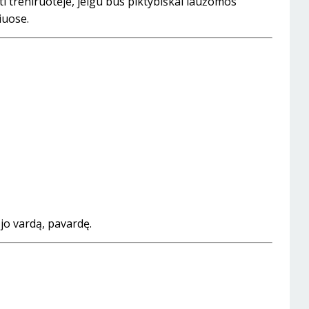
ti treniruotėje, jeigu bus piktybiškai laužomos
iuose.
 jo vardą, pavardę.