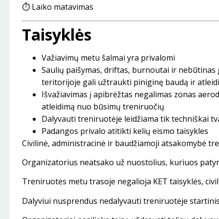
⏱ Laiko matavimas
Taisyklės
Važiavimų metu šalmai yra privalomi
Saulių paišymas, driftas, burnoutai ir nebūtinas
teritorijoje gali užtraukti piniginę baudą ir atl
Išvažiavimas į apibrėžtas negalimas zonas aerodr
atleidimą nuo būsimų treniruočių
Dalyvauti treniruotėje leidžiama tik techniškai tva
Padangos privalo atitikti kelių eismo taisykles
Civilinė, administracinė ir baudžiamoji atsakomybė tre
Organizatorius neatsako už nuostolius, kuriuos patyrė
Treniruotės metu trasoje negalioja KET taisyklės, civil
Dalyviui nusprendus nedalyvauti treniruotėje startin