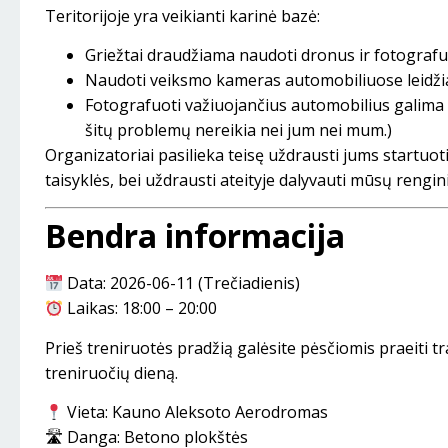
Teritorijoje yra veikianti karinė bazė:
Griežtai draudžiama naudoti dronus ir fotografu
Naudoti veiksmo kameras automobiliuose leidž
Fotografuoti važiuojančius automobilius galima t
šitų problemų nereikia nei jum nei mum.)
Organizatoriai pasilieka teisę uždrausti jums startuot
taisyklės, bei uždrausti ateityje dalyvauti mūsų rengin
Bendra informacija
Data: 2026-06-11 (Trečiadienis)
Laikas: 18:00 – 20:00
Prieš treniruotės pradžią galėsite pėsčiomis praeiti tr
treniruočių dieną.
Vieta: Kauno Aleksoto Aerodromas
🛣 Danga: Betono plokštės