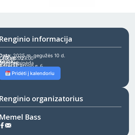
Renginio informacija
Data:
2025 m. gegužės 10 d.
Laikas:
16:00 -
23:00
Kaina:
Miestas:
Klaipėda
Adresas:
Artojo g. 6,
Pridėti į kalendoriu
Renginio organizatorius
Memel Bass