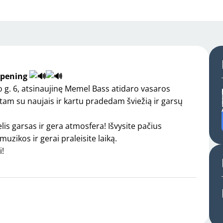
Opening
o g. 6, atsinaujinę Memel Bass atidaro vasaros
tam su naujais ir kartu pradedam šviežią ir garsų
elis garsas ir gera atmosfera! Išvysite pačius
uzikos ir gerai praleisite laiką.
i!