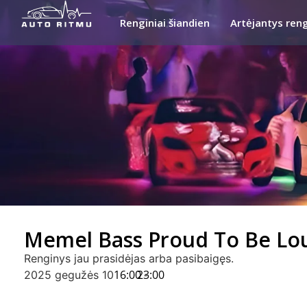
Renginiai šiandien
Artėjantys reng
Memel Bass Proud To Be Lo
Renginys jau prasidėjas arba pasibaigęs.
16:00 -
23:00
2025 gegužės 10