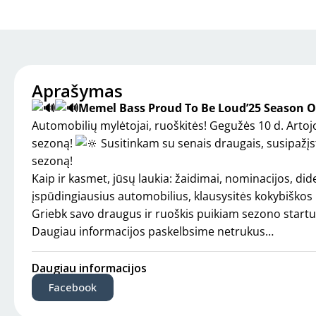
Aprašymas
Memel Bass Proud To Be Loud’25 Season 
Automobilių mylėtojai, ruoškitės! Gegužės 10 d. Artoj
sezoną!
Susitinkam su senais draugais, susipažįs
sezoną!
Kaip ir kasmet, jūsų laukia: žaidimai, nominacijos, did
įspūdingiausius automobilius, klausysitės kokybiškos m
Griebk savo draugus ir ruoškis puikiam sezono startu
Daugiau informacijos paskelbsime netrukus…
Daugiau informacijos
Facebook