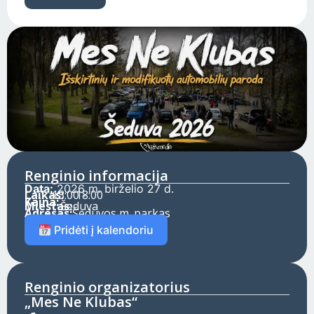
Renginio informacija
Data:
2026 m. birželio 27 d.
Laikas:
13:00 -
18:00
Kaina:
Miestas:
Šeduva
Adresas:
Šeduvos m. parkas
Pridėti į kalendoriu
Renginio organizatorius
„Mes Ne Klubas“