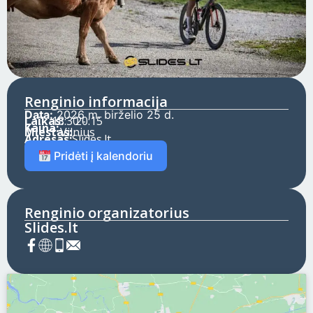
Renginio informacija
Data:
2026 m. birželio 25 d.
Laikas:
18:30 -
20:15
Kaina:
Miestas:
Vilnius
Adresas:
Slides.lt
Pridėti į kalendoriu
Renginio organizatorius
Slides.lt