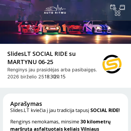
SlidesLT SOCIAL RIDE su
MARTYNU 06-25
Renginys jau prasidėjas arba pasibaigęs.
18:30 -
20:15
2026 birželio 25
Aprašymas
Slides.LT kviečia į jau tradicija tapusį
SOCIAL RIDE!
Renginys nemokamas, minsime
30 kilometrų
maršrutą asfaltuotais keliais Vilniaus