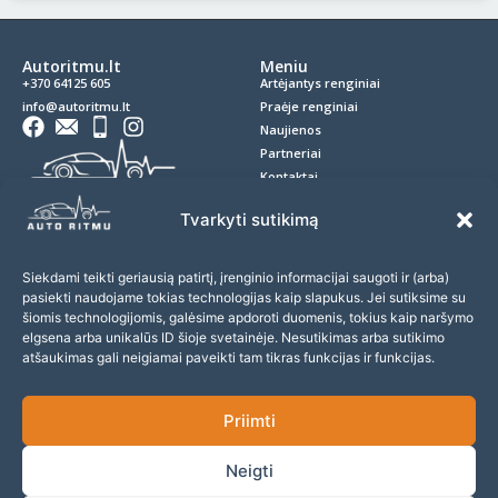
Autoritmu.lt
Meniu
+370 64125 605
Artėjantys renginiai
info@autoritmu.lt
Praėje renginiai
Naujienos
Partneriai
Kontaktai
Privatumo politika
Tvarkyti sutikimą
Slapukai
D.U.K.
Siekdami teikti geriausią patirtį, įrenginio informacijai saugoti ir (arba)
Prenumerata
pasiekti naudojame tokias technologijas kaip slapukus. Jei sutiksime su
šiomis technologijomis, galėsime apdoroti duomenis, tokius kaip naršymo
Prenumeruokite naujienlaiškį ir nepraleiskite įdomių
elgsena arba unikalūs ID šioje svetainėje. Nesutikimas arba sutikimo
renginių!
atšaukimas gali neigiamai paveikti tam tikras funkcijas ir funkcijas.
Priimti
Sutinku gauti naujienas ir pasiūlymus
Neigti