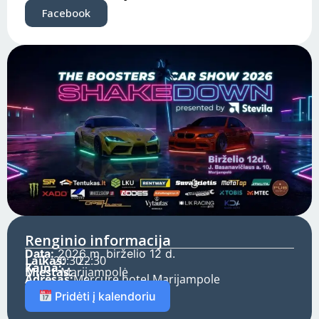
Facebook
Renginio informacija
Data:
2026 m. birželio 12 d.
Laikas:
20:30 -
22:30
Kaina:
Miestas:
Marijampolė
Adresas:
Mercure hotel Marijampole
Pridėti į kalendoriu