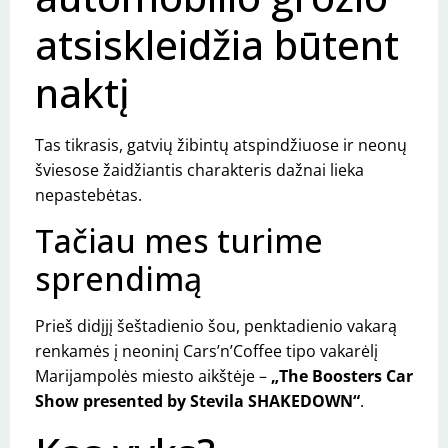
atsiskleidžia būtent
naktį
Tas tikrasis, gatvių žibintų atspindžiuose ir neonų
šviesose žaidžiantis charakteris dažnai lieka
nepastebėtas.
Tačiau mes turime
sprendimą
Prieš didįjį šeštadienio šou, penktadienio vakarą
renkamės į neoninį Cars’n’Coffee tipo vakarėlį
Marijampolės miesto aikštėje –
„The Boosters Car
Show presented by Stevila SHAKEDOWN“
.