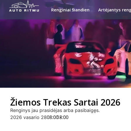
Renginiai šiandien
Artėjantys reng
Žiemos Trekas Sartai 2026
Renginys jau prasidėjas arba pasibaigęs.
08:00 -
18:00
2026 vasario 28