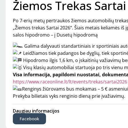
Žiemos Trekas Sartai
Po 7-erių metų pertraukos žiemos automobilių trekas 
„Žiemos trekas Sartai 2026“. Šiais metais keliamės iš 
salos hipodromo – į Dusetų hipodromą
Galima dalyvauti standartiniais ir sportiniais au
Leidžiamos tiek padangos be dyglių, tiek sporti
Hipodromo ilgis 1,6 km, o įskaitinių važiavimų be
Visų klasių automobiliai startuoja po tris vienu m
Visa informacija, papildomi nuostatai, dokumentai 
https://www.raceonline.lt/lt/events/trekas/sartai2026
Renginys žiūrovams bus mokamas – 5 € asmeniui
Prekyba bilietais vyks renginio dieną prie įvažiavimų.
Daugiau informacijos
Facebook