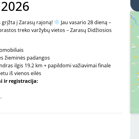
 2026
grįžta į Zarasų rajoną!
Jau vasario 28 dieną –
įprastos treko varžybų vietos – Zarasų Didžiosios
tomobiliais
nės žieminės padangos
ndras ilgis 19.2 km + papildomi važiavimai finale
etu iš vienos eilės
ir registracija:
.