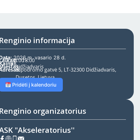
Renginio informacija
Data:
2026 m. vasario 28 d.
Laikas:
08:00 -
18:00
Kaina:
5 €
Miestas:
Didžiadvaris
Adresas:
Hipodromo gatvė 5, LT-32300 Didžiadvaris,
Dusetos, Lietuva
Pridėti į kalendoriu
Renginio organizatorius
ASK "Akseleratorius''