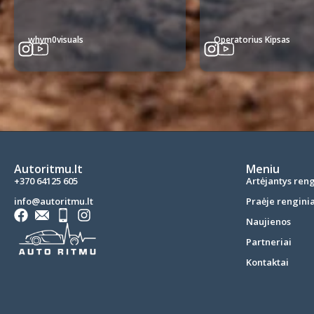
whym0visuals
Operatorius Kipsas
Autoritmu.lt
Meniu
+370 64125 605
Artėjantys reng
info@autoritmu.lt
Praėje renginia
Naujienos
Partneriai
Kontaktai