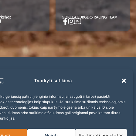
orkshop
GORILLA BURGERS RACING TEAM
Prenumerata
Tvarkyti sutikimą
Prenumeruokite naujienlaiškį ir nepraleiskite
įdomių renginių!
ti geriausią patirtį, įrenginio informacijai saugoti ir (arba) pasiekti
kias technologijas kaip slapukus. Jei sutiksime su šiomis technologijomis,
doroti duomenis, tokius kaip naršymo elgsena arba unikalūs ID šioje
Nesutikimas arba sutikimo atšaukimas gali neigiamai paveikti tam tikras
funkcijas.
Sutinku gauti naujienas ir pasiūlymus
riimti
Neigti
Peržiūrėti nuostatas
Prenumeruoti