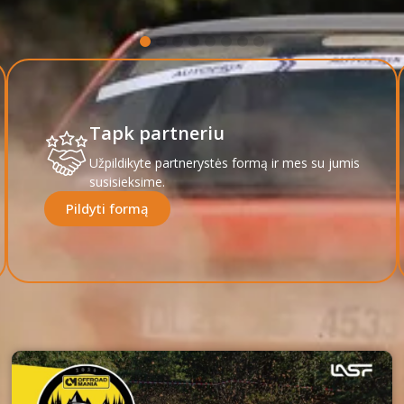
Tapk partneriu
Užpildikyte partnerystės formą ir mes su jumis
susisieksime.
Pildyti formą