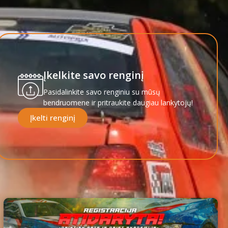
Įkelkite savo renginį
Pasidalinkite savo renginiu su mūsų
bendruomene ir pritraukite daugiau lankytojų!
Įkelti renginį