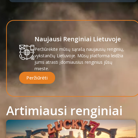
Naujausi Renginiai Lietuvoje
Peržiūrėkite mūsų sąrašą naujausių renginių,
vykstančių Lietuvoje. Mūsų platforma leidžia
jums atrasti įdomiausius renginius jūsų
mieste.
Peržiūrėti
Artimiausi renginiai