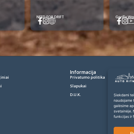
NEED FOR DRIFT
Gorilla W
Informacija
iniai
Privatumo politika
i
Slapukai
D.U.K.
Siekdami teik
naudojame to
galėsime ap
svetainėje. 
funkcijas ir 
P